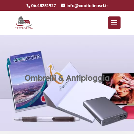
06.43251927
info@capitolinasrl.it
Ombrelli & Antipioggia