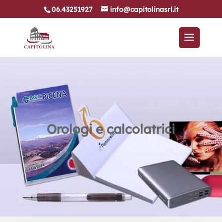
06.43251927
info@capitolinasrl.it
Orologi e calcolatrici