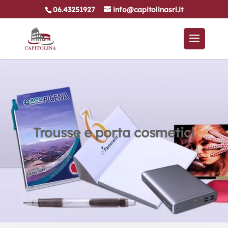
06.43251927
info@capitolinasrl.it
Trousse e porta cosmetici