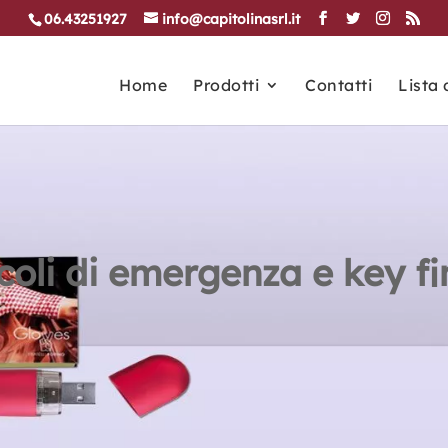
06.43251927
info@capitolinasrl.it
Home
Prodotti
Contatti
Lista 
coli di emergenza e key f