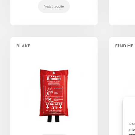
BLAKE
FIND ME
Per
mem
tec