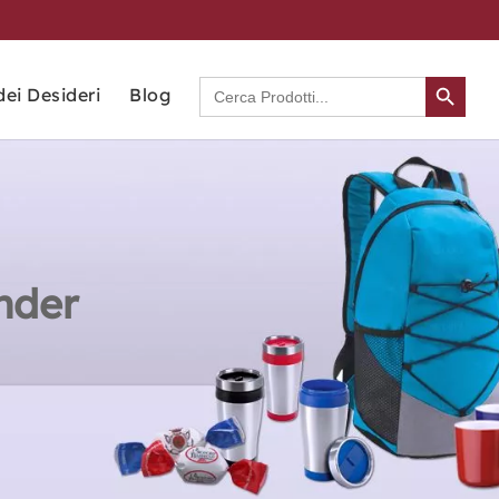
Search Button
Search
dei Desideri
Blog
for:
inder