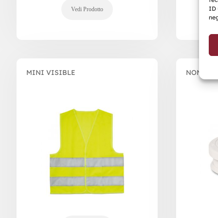
ID 
neg
MINI VISIBLE
NONSMO