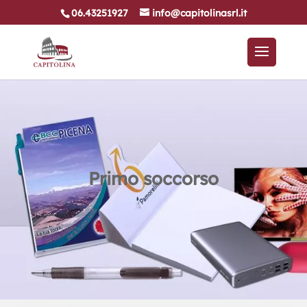
06.43251927
info@capitolinasrl.it
Primo soccorso