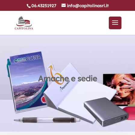
06.43251927
info@capitolinasrl.it
Amache e sedie