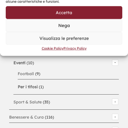
alcune caratteristiche e funzioni.
Accetta
Premiums & Strumenti
(121)
Nega
Sport & Ricreazione
(149)
Articoli da spiaggia
(26)
Visualizza le preferenze
Cookie Policy
Privacy Policy
All'aria aperta
(78)
Eventi
(10)
Football
(9)
Per i tifosi
(1)
Sport & Salute
(35)
Benessere & Cura
(116)