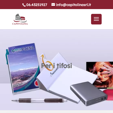
06.43251927
info@capitolinasrl.it
Per i tifosi