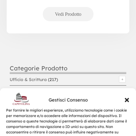
Categorie Prodotto
Ufficio & Scrittura
(217)
Christmas & Winter
(549)
Gestisci Consenso
Bambini & Giochi
(78)
Per fornire le migliori esperienze, utilizziamo tecnologie come i cookie
per memorizzare e/o accedere alle informazioni del dispositivo. Il
Borse & Viaggi
(250)
consenso a queste tecnologie ci permetterà di elaborare dati come il
comportamento di navigazione o ID unici su questo sito. Non
acconsentire o ritirare il consenso può influire negativamente su
Ombrelli & Antipioggia
(31)