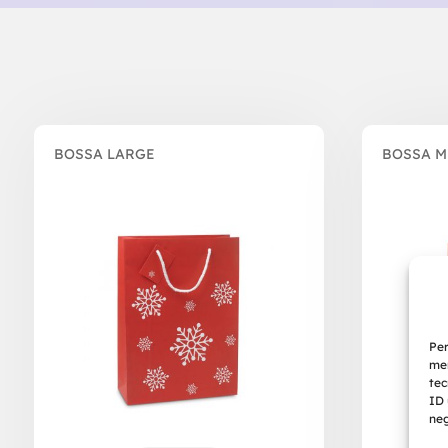
BOSSA LARGE
BOSSA 
Per
mem
tec
ID 
neg