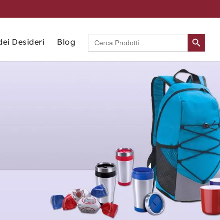
Search Button
Search
dei Desideri
Blog
for: