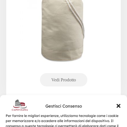
Gestisci Consenso
Per fornire le migliori esperienze, utilizziamo tecnologie come i cookie
YATCH
per memorizzare e/o accedere alle informazioni del dispositivo. Il
consenso a queste tecnologie ci permetterà di elaborare dati come il