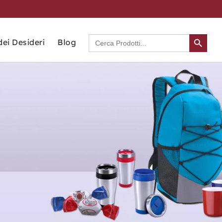
Search Button
Search
dei Desideri
Blog
for: