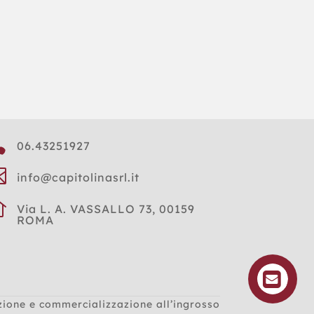

06.43251927

info@capitolinasrl.it

Via L. A. VASSALLO 73, 00159
ROMA
zione e commercializzazione all’ingrosso