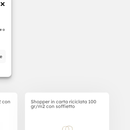
e o
ze
2 con
Shopper in carta riciclata 100
gr/m2 con soffietto