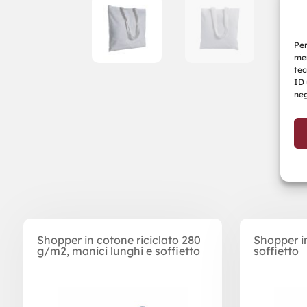
Per
mem
tec
ID 
neg
Prodotti correlati
Shopper in cotone riciclato 280
Shopper i
g/m2, manici lunghi e soffietto
soffietto