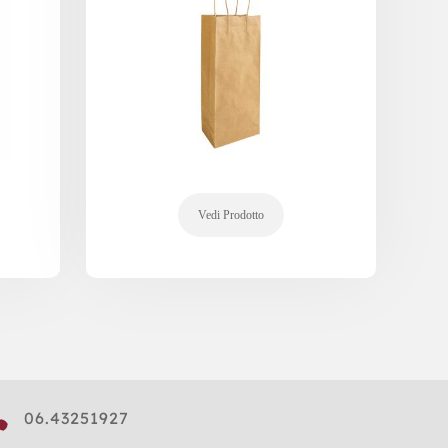

06.43251927