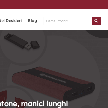
Search Button
Search
dei Desideri
Blog
for:
tone, manici lunghi