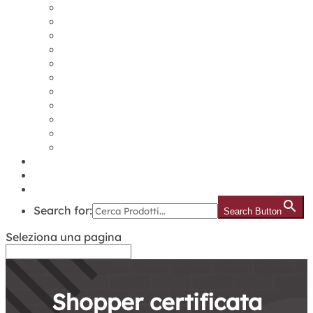
Borracce/Thermos
Borse Cartelle Zaini
Caramelle
Lacci Collo
Ombrelli
Orologi
Penne e Matite
Shopper
Tappetini mouse
Tazze/Boccali
USB e Power Bank
Contatti
Lista dei Desideri
Blog
Search for:
Search Button
Seleziona una pagina
Shopper certificata