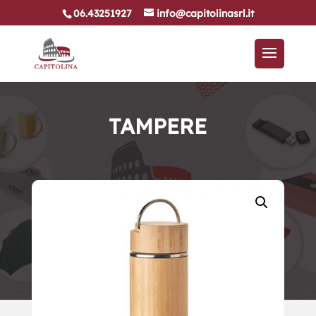
06.43251927
info@capitolinasrl.it
TAMPERE