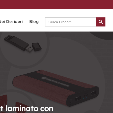
Search Button
Search
dei Desideri
Blog
for:
nt laminato con