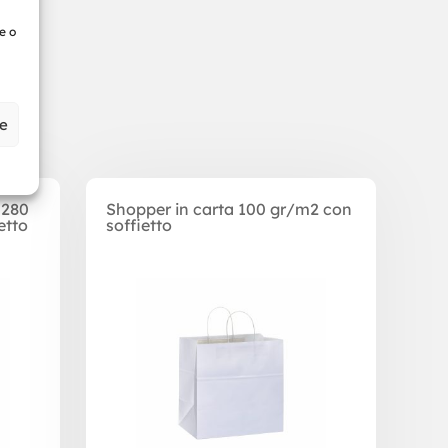
e o
ze
 280
Shopper in carta 100 gr/m2 con
etto
soffietto