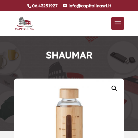
06.43251927
info@capitolinasrl.it
SHAUMAR