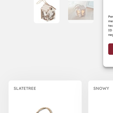
Per
mem
tec
ID 
neg
Prodotti correlati
SLATETREE
SNOWY