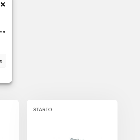
e o
ze
STARIO