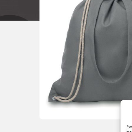
Per
mem