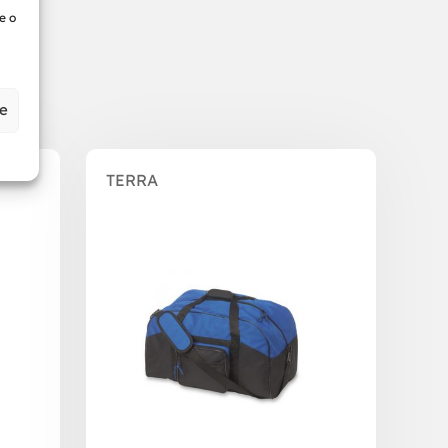
e o
ze
TERRA