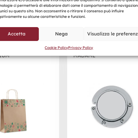
nologie ci permetterà di elaborare dati come il comportamento di navigazion
unici su questo sito. Non acconsentire o ritirare il consenso può influire
Prodotti correlati
ativamente su alcune caratteristiche e funzioni.
Accetta
Nega
Visualizza le preferen
Cookie Policy
Privacy Policy
IUM
MADAME