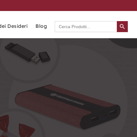
Search Button
Search
dei Desideri
Blog
for: