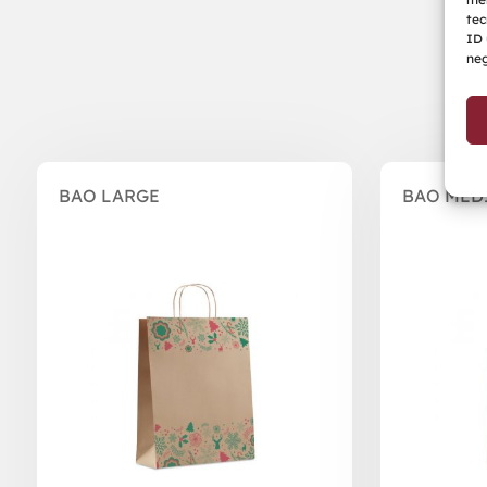
tec
ID 
neg
Prodotti correlati
BAO LARGE
BAO MED