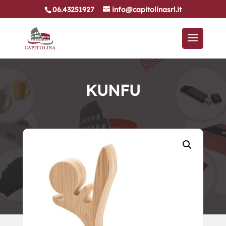
06.43251927
info@capitolinasrl.it
KUNFU