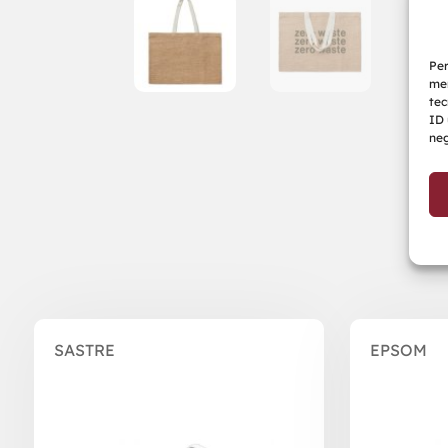
Per
mem
tec
ID 
neg
Prodotti correlati
SASTRE
EPSOM