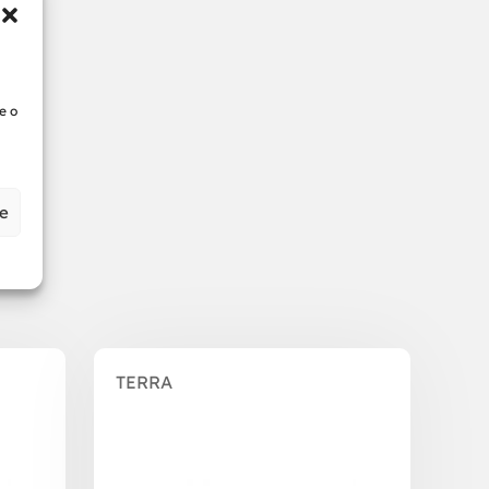
e o
ze
TERRA