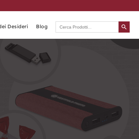
Search Button
Search
dei Desideri
Blog
for: