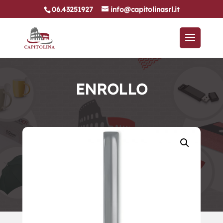
06.43251927
info@capitolinasrl.it
ENROLLO