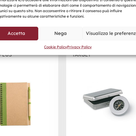
nologie ci permetterà di elaborare dati come il comportamento di navigazion
unici su questo sito. Non acconsentire o ritirare il consenso può influire
Prodotti correlati
ativamente su alcune caratteristiche e funzioni.
Accetta
Nega
Visualizza le preferen
Cookie Policy
Privacy Policy
PLUS
TARGET