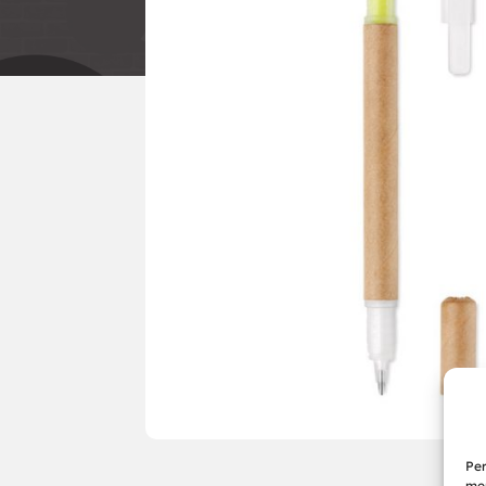
Per
mem