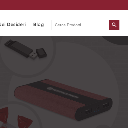
Search Button
Search
dei Desideri
Blog
for: