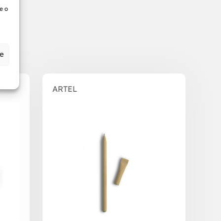
e o
ze
ARTEL