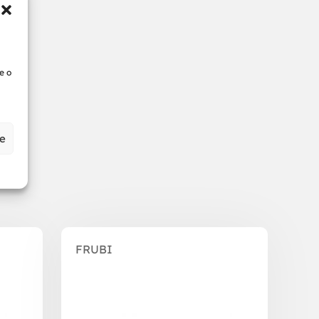
e o
ze
FRUBI