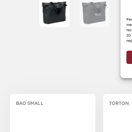
Per
mem
tec
ID 
neg
Prodotti correlati
BAO SMALL
TORTON