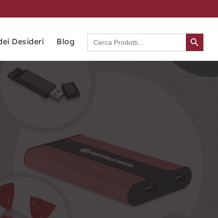
Search Button
Search
dei Desideri
Blog
for: