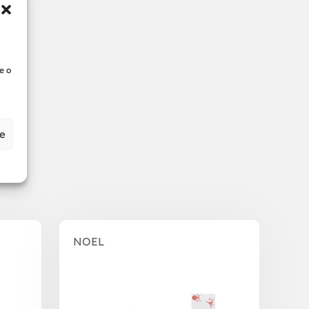
e o
ze
NOEL