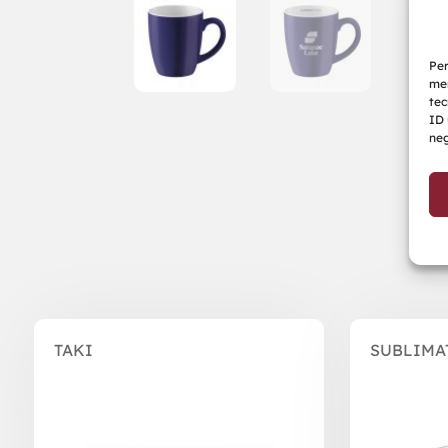
Per
mem
tec
ID 
neg
Prodotti correlati
TAKI
SUBLIMA