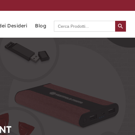
Search Button
Search
dei Desideri
Blog
for:
NT