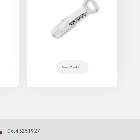

06.43251927