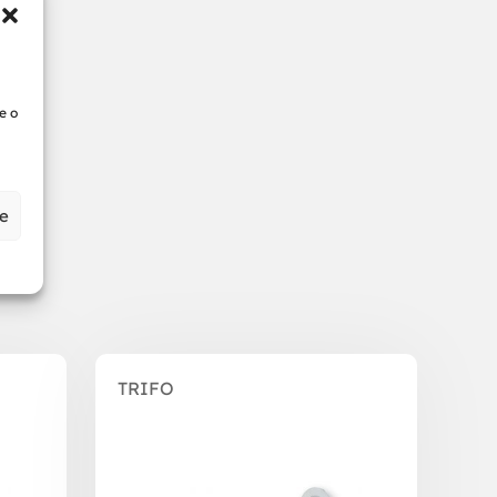
e o
ze
TRIFO