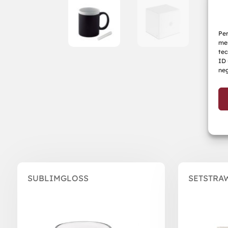
Per
mem
tec
ID 
neg
Prodotti correlati
SUBLIMGLOSS
SETSTRA