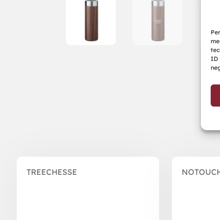
Per
mem
tec
ID 
neg
Prodotti correlati
TREECHESSE
NOTOUC