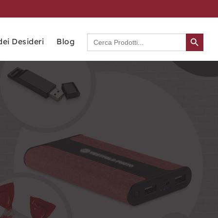
Search Button
Search
dei Desideri
Blog
for: