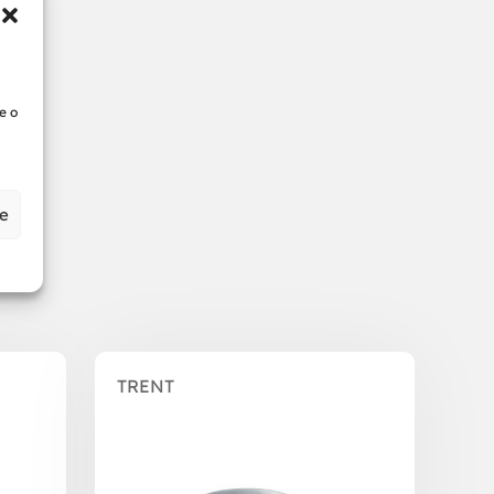
e o
ze
TRENT